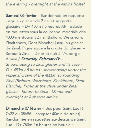
the evening - overnight at the Alpina hostel.
Samedi 06 février
– Randonnée en raquette
jusqu’au glacier de Zinal et sa grotte
glaciaire – D+ 450m / 5 heures AR : balade
en raquettes sous la couronne impériale des
4000m entourant Zinal (Bishorn, Weisshorn,
Zinalrithorn, Dent Blanche) jusqu’au glacier
de Zinal. Piquenique à la grotte du glacier –
Retour à Zinal – Diner et nuit à l’Auberge
Alpina /
Saturday, February 06
-
Snowshoeing to Zinal glacier and its cave -
D + 450m / 5 hours : snowshoeing under the
imperial crown of the 4000m surrounding
Zinal (Bishorn, Weisshorn, Zinalrithorn, Dent
Blanche). Picnic at the clave under Zinal
glacier - Return to Zinal - Dinner and
overnight at Auberge Alpina.
Dimanche 07 février
– Bus pour Saint Luc (à
7h22 ou 08h56 – compter 40min de trajet) –
Randonnée en raquettes au-dessus de Saint
Luc – D+ 750m / 6 heures en boucle :