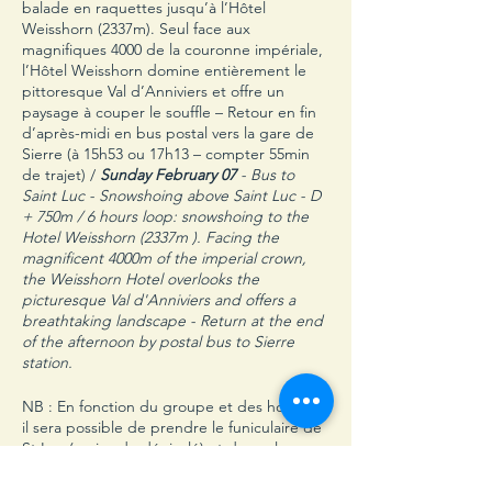
balade en raquettes jusqu’à l’Hôtel
Weisshorn (2337m). Seul face aux
magnifiques 4000 de la couronne impériale,
l’Hôtel Weisshorn domine entièrement le
pittoresque Val d’Anniviers et offre un
paysage à couper le souffle – Retour en fin
d’après-midi en bus postal vers la gare de
Sierre (à 15h53 ou 17h13 – compter 55min
de trajet) /
Sunday February 07
- Bus to
Saint Luc - Snowshoing above Saint Luc - D
+ 750m / 6 hours loop: snowshoing to the
Hotel Weisshorn (2337m ). Facing the
magnificent 4000m of the imperial crown,
the Weisshorn Hotel overlooks the
picturesque Val d'Anniviers and offers a
breathtaking landscape - Return at the end
of the afternoon by postal bus to Sierre
station.
NB : En fonction du groupe et des horaires
il sera possible de prendre le funiculaire de
St Luc (moins de dénivelé) et de prolonger
ainsi la balade au-dessus de l’hôtel vers le
lac de Tsouno (2660m) pour une randonnée