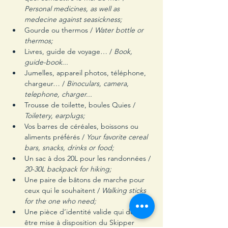
Personal medicines, as well as 
medecine against seasickness;
Gourde ou thermos / 
Water bottle or 
thermos;
Livres, guide de voyage… / 
Book, 
guide-book...
Jumelles, appareil photos, téléphone, 
chargeur… /
 Binoculars, camera, 
telephone, charger...
Trousse de toilette, boules Quies / 
Toiletery, earplugs;
Vos barres de céréales, boissons ou 
aliments préférés / 
Your favorite cereal 
bars, snacks, drinks or food;
Un sac à dos 20L pour les randonnées /
20-30L backpack for hiking;
Une paire de bâtons de marche pour 
ceux qui le souhaitent / 
Walking sticks 
for the one who need;
Une pièce d’identité valide qui devra 
être mise à disposition du Skipper 