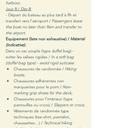
harbour
.
Jour 8 / 
Day 8
:
- Départ du bateau au plus tard à 9h et 
transfert vers l’aéroport / 
Passengers leave 
the boat no later than 9am and transfer to 
the airport
.
Equipement (liste non exhaustive) / 
Material 
(indicative)
:
Dans un sac souple (type duffel bag) - 
eviter les valises rigides / 
In a soft bag 
(duffel bag type) - avoid rigid suitcase:
Chaussures de randonnée / 
Hiking 
boots;
Chaussures adhérentes non 
marquantes pour le pont / 
Non-
marking grip shoes for the deck;
Chaussures pour l’intérieur (type 
pantoufles ou crocs) /
 Slippers or crocs;
Vêtements de randonnée type 
techniques (tee-shirt, pantalon, 
chaussettes…) / 
Technical hiking 