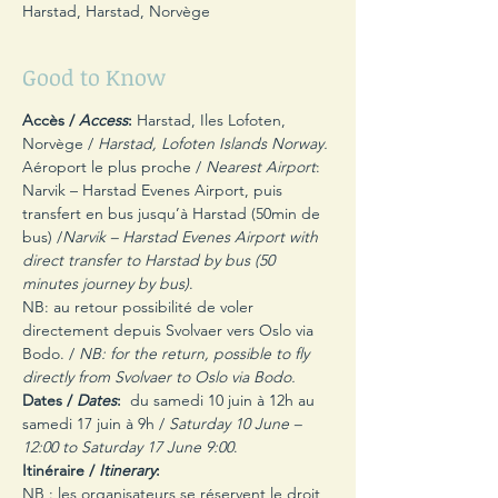
Harstad, Harstad, Norvège
Good to Know
Accès /
 Access
:
 Harstad, Iles Lofoten, 
Norvège /
 Harstad, Lofoten Islands Norway.
Aéroport le plus proche / 
Nearest Airport
: 
Narvik – Harstad Evenes Airport, puis 
transfert en bus jusqu’à Harstad (50min de 
bus) /
Narvik – Harstad Evenes Airport with 
direct transfer to Harstad by bus (50 
minutes journey by bus)
.
NB: au retour possibilité de voler 
directement depuis Svolvaer vers Oslo via 
Bodo. / 
NB: for the return, possible to fly 
directly from Svolvaer to Oslo via Bodo.
Dates / 
Dates
: 
 du samedi 10 juin à 12h au 
samedi 17 juin à 9h / 
Saturday 10 June – 
12:00 to Saturday 17 June 9:00
.
Itinéraire /
 Itinerary
:
NB : les organisateurs se réservent le droit 