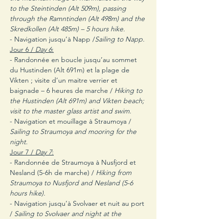
to the Steintinden (Alt 509m), passing 
through the Ramntinden (Alt 498m) and the 
Skredkollen (Alt 485m) – 5 hours hike.
- Navigation jusqu’à Napp /
Sailing to Napp.
Jour 6 / 
Day 6
:
- Randonnée en boucle jusqu’au sommet 
du Hustinden (Alt 691m) et la plage de 
Vikten ; visite d’un maitre verrier et 
baignade – 6 heures de marche / 
Hiking to 
the Hustinden (Alt 691m) and Vikten beach; 
visit to the master glass artist and swim
.
- Navigation et mouillage à Straumoya / 
Sailing to Straumoya and mooring for the 
night
.
Jour 7 / 
Day 7
:
- Randonnée de Straumoya à Nusfjord et 
Nesland (5-6h de marche) / 
Hiking from 
Straumoya to Nusfjord and Nesland (5-6 
hours hike).
- Navigation jusqu’à Svolvaer et nuit au port 
/ 
Sailing to Svolvaer and night at the 