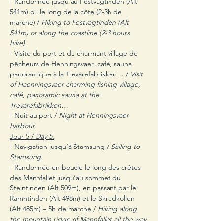
- Randonnée jusqu’au Festvagtinden (Alt 
541m) ou le long de la côte (2-3h de 
marche) / 
Hiking to Festvagtinden (Alt 
541m) or along the coastline (2-3 hours 
hike).
- Visite du port et du charmant village de 
pêcheurs de Henningsvaer, café, sauna 
panoramique à la Trevarefabrikken… / 
Visit 
of Haenningsvaer charming fishing village, 
café, panoramic sauna at the 
Trevarefabrikken…
- Nuit au port / 
Night at Henningsvaer 
harbour.
Jour 5 / 
Day 5:
- Navigation jusqu’à Stamsung / 
Sailing to 
Stamsung.
- Randonnée en boucle le long des crêtes 
des Mannfallet jusqu’au sommet du 
Steintinden (Alt 509m), en passant par le 
Ramntinden (Alt 498m) et le Skredkollen 
(Alt 485m) – 5h de marche / 
Hiking along 
the mountain ridge of Mannfallet all the way 