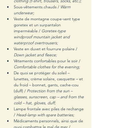
clothing (t-shirt, trousers, socks, etc.);
Sous-vêtements chauds / 
Warm 
underwear;
Veste de montagne coupe-vent type 
goretex et un surpantalon 
imperméable / 
Goretex-type 
windproof mountain jacket and 
waterproof overtrousers;
Veste en duvet et fourrure polaire / 
Down jacket and fleece;
Vêtements confortables pour le soir / 
Comfortable clothes for the evening;
De quoi se protéger du soleil – 
lunettes, crème solaire, casquette – et 
du froid – bonnet, gants, cache-cou 
(duff) / 
Protection from the sun – 
glasses, sunscreen, cap – and from the 
cold – hat, gloves, duff;
Lampe frontale avec piles de rechange 
/ 
Head-lamp with spare batteries;
Médicaments personnels, ainsi que de 
quoi combattre le mal de mer / 