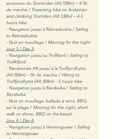
ascension du Stortinden (Alt 530m) – 4-5h 
de marche / 
Traversing hike on Arsteinen 
and climbing Stortiden (Alt 530m) – 4-5 
hours hike.
- Navigation jusqu’à Reknesbukta / 
Sailing 
to Reknesbukta.
- Nuit en mouillage / 
Mooring for the night.
Jour 3 / 
Day 3
:
- Navigation jusqu’au Trollfjord / 
Sailing to 
Trollkfjord.
- Randonnée AR jusqu’à la Trollfjordhytta 
(Alt 504m) – 5h de marche /
 Hiking to 
Trollfjordhytta (Alt 504m) – 5 hours hike.
- Navigation jusqu’à Randsvika / 
Sailing to 
Randsvika.
- Nuit en mouillage, ballade à terre, BBQ 
sur la plage /
 Mooring for the night, short 
walk on shore, BBQ on the beach.
Jour 4 /
 Day 4
:
- Navigation jusqu’à Henningsvaer / 
Sailing 
to Henningsvaer.