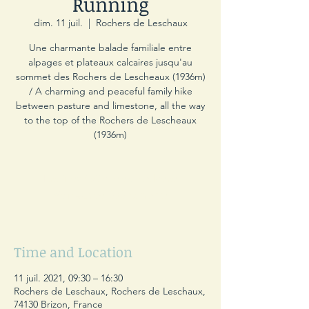
Running
dim. 11 juil.
  |  
Rochers de Leschaux
Une charmante balade familiale entre
alpages et plateaux calcaires jusqu'au
sommet des Rochers de Lescheaux (1936m)
/ A charming and peaceful family hike
between pasture and limestone, all the way
to the top of the Rochers de Lescheaux
(1936m)
Les inscriptions sont closes
Voir autres événements
Time and Location
11 juil. 2021, 09:30 – 16:30
Rochers de Leschaux, Rochers de Leschaux,
74130 Brizon, France