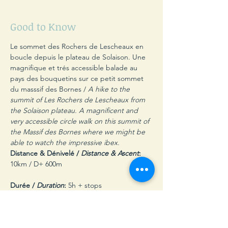
Good to Know
Le sommet des Rochers de Lescheaux en 
boucle depuis le plateau de Solaison. Une 
magnifique et trés accessible balade au 
pays des bouquetins sur ce petit sommet 
du masssif des Bornes / 
A hike to the 
summit of Les Rochers de Lescheaux from 
the Solaison plateau. A magnificent and 
very accessible circle walk on this summit of 
the Massif des Bornes where we might be 
able to watch the impressive ibex.
Distance & Dénivelé / 
Distance & Ascent
:
10km / D+ 600m
Durée / 
Duration
:
 5h + stops
Prix / 
Price
:
  35CHF pers.
RV / 
Meeting point
:
 Solaison (74)
. 