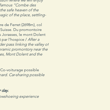
asson where we will enjoy
 infamous “Combe des
the safe heaven of the
gic of the place, settling-
e de Ferret (2698m), col
et Suisse. Du promontoire
s Jorasses, le mont Dolent
 par l'hospice /
After a
r pass linking the valley of
anoramic promontory near the
ses, Mont Dolent and the
. Co-voiturage possible
rnard. Car-sharing possible
 day.
snowshoeing experience