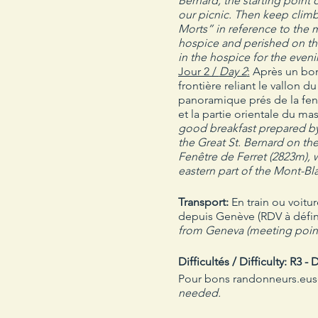
Bernard, the starting point
our picnic. Then keep clim
Morts” in reference to the 
hospice and perished on the 
in the hospice for the eveni
Jour 2 /
Day 2
:
Après un bon 
frontière reliant le vallon 
panoramique prés de la fenê
et la partie orientale du m
good breakfast prepared by 
the Great St. Bernard on the
Fenêtre de Ferret (2823m), 
eastern part of the Mont-Bl
Transport:
En train ou voitu
depuis Genève (RDV à défini
from Geneva (meeting point
Difficultés / Difficulty: R3 -
Pour bons randonneurs.euse
needed.