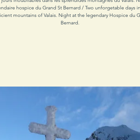
jours inoubliables dans les splendides montagnes du Valais. N
endaire hospice du Grand St Bernard / Two unforgetable days in
cient mountains of Valais. Night at the legendary Hospice du 
Bernard.
Les billets ne sont pas en vente
Voir d'autres événements