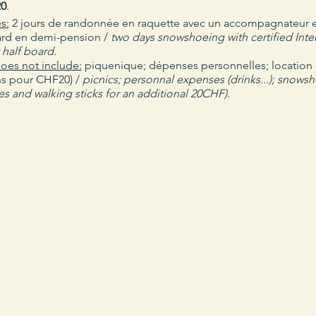
20
.
s:
2 jours de randonnée en raquette avec un accompagnateur en
ard en demi-pension /
two days snowshoeing with certified Inte
 half board.
does not include:
piquenique; dépenses personnelles; location d
ns pour CHF20) /
picnics; personnal expenses (drinks...); snow
es and walking sticks for an additional 20CHF)
.