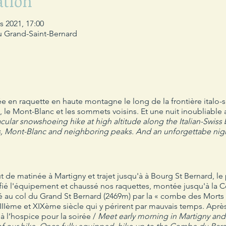
ation
s 2021, 17:00
u Grand-Saint-Bernard
 en raquette en haute montagne le long de la frontière italo-
le Mont-Blanc et les sommets voisins. Et une nuit inoubliable
cular snowshoeing hike at high altitude along the Italian-Swiss
 Mont-Blanc and neighboring peaks. And an unforgettabe nigh
de matinée à Martigny et trajet jusqu'à à Bourg St Bernard, le
ifié l'équipement et chaussé nos raquettes, montée jusqu'à l
 au col du Grand St Bernard (2469m) par la « combe des Morts 
Ième et XIXème siècle qui y périrent par mauvais temps. Après
 à l’hospice pour la soirée /
Meet early morning in Martigny and