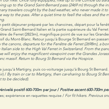
 of our hike. Once fully equipped, hike up to the Combe du Bar
bing up to the Grand Saint-Bernard pass (2469 m) through the
many travelers cought by the bad weather, who never made it to 
way to the pass. After a quiet time to feell the vibes and the ma
ng.
petit déjeuner préparé par les chanoines, départ pour la fenêtr
du Grand Saint-Bernard Italien et la partie supérieure du Val Ferr
tre de Ferret (2823m), magnifique point de vue sur les Grande
assif du Mont-Blanc. Retour jusqu'à Bourge St Bernard en passant
the canons, departure for the Fenêtre de Ferret (2698m), a borde
 Italian side to the High Val Ferret in Switzerland. From the p
we will enjoy the magnificent viewpoint over the Grandes Joras
anc massif. Return to Bourg St Bernard via the Hospice.
re jusqu'à Martigny, puis co-voiturage jusqu'à Bourg St Bernard
r) /
By train or car to Martigny, then car-sharing to Bourg St Be
 to be decided).
 Dénivelé positif 600-700m par jour /
Positive ascent 600-700m per
s; expèrience en raquettes requise /
For fit hikers. Previous 