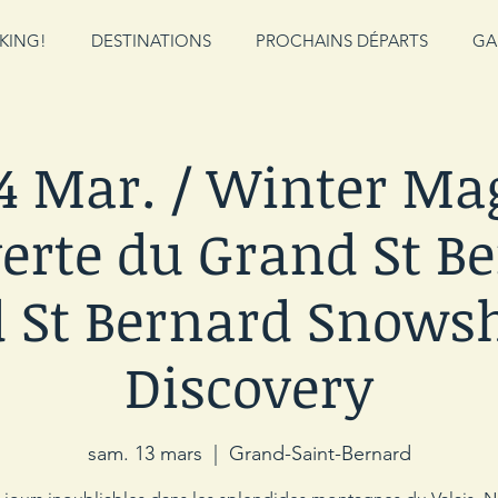
KING!
DESTINATIONS
PROCHAINS DÉPARTS
GA
14 Mar. / Winter Mag
erte du Grand St Be
 St Bernard Snows
Discovery
sam. 13 mars
  |  
Grand-Saint-Bernard