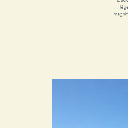
Deux 
lég
magnifi