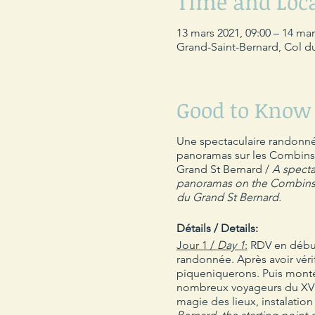
Time and Loc
13 mars 2021, 09:00 – 14 mar
Grand-Saint-Bernard, Col d
Good to Know
Une spectaculaire randonnée
panoramas sur les Combins, 
Grand St Bernard /
A specta
panoramas on the Combins,
du Grand St Bernard.
Détails / Details:
Jour 1 /
Day 1
:
RDV en début 
randonnée. Après avoir vér
piqueniquerons. Puis monté
nombreux voyageurs du XVII
magie des lieux, instalation