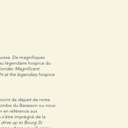
suisse. De magnifiques
 au légendaire hospice du
 border. Magnificent
t at the legendary hospice
 point de départ de notre
a Combe du Barasson ou nous
» en référence aux
 s'être imprégné de la
 drive up to Bourg St