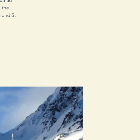
uit au
 the
Grand St