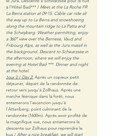
le Jura. Descente à Schwarzsee pour la nuit 
à l'Hôtel Bad*** / 
Meet at the La Roche FR 
La Berra station at 09:15. Cable car ride all 
the way up to La Berra and snowshoeing 
along the mountain ridge to La Patta and 
the Schwyberg. Weather permitting, enjoy 
a 360° view over the Bernese, Vaud and 
Fribourg Alps, as well as the Jura massif in 
the background. Descent to Schwarzsee in 
the afternoon, where we will enjoy the 
evening at Hotel Bad ***. Dinner and night 
at the hotel.
Jour 2 / 
Day 2
:
 Après un copieux petit 
déjeuner, départ de la randonnée de 
retour vers jusqu'à Zollhaus. Après une 
marche féérique dans la forêt, nous 
entamerons l'ascencion jusqu'à 
l'Attenberg, point culminant de la 
randonnée (1600m). Après avoir profité de 
la magnifique vue, nous entamerons la 
descente sur Zolhaus pour reprendre le 
bus /
 After a nice breakfast, we will start 