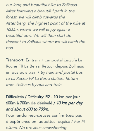
our long and beautiful hike to Zollhaus. 
After following a beautiful path in the 
forest, we will climb towards the 
Ättenberg, the highest point of the hike at 
1600m, where we will enjoy again a 
beautiful view. We will then start de 
descent to Zolhaus where we will catch the 
bus.
Transport: 
En train + car postal jusqu'à La 
Roche FR La Berra. Retour depuis Zollhaus 
en bus puis train / 
By train and postal bus 
to La Roche FR La Berra station. Return 
from Zollhaus by bus and train.
Difficultés / Difficulty: R2 - 10 km par jour 
600m à 700m de dénivelé /
 10 km per day 
and about 600 to 700m.
Pour randonneurs.euses confirmé.es; pas 
d'expèrience en raquettes requise / 
For fit 
hikers. No previous snowshoeing 