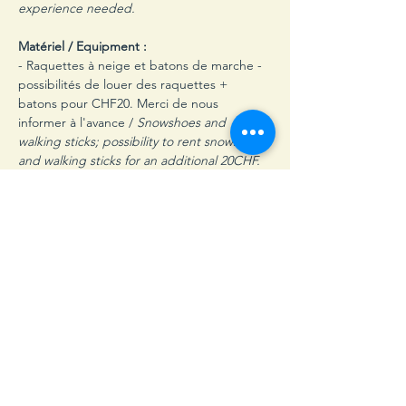
experience needed.
Matériel / Equipment :
- Raquettes à neige et batons de marche - 
possibilités de louer des raquettes + 
batons pour CHF20. Merci de nous 
informer à l'avance / 
Snowshoes and 
walking sticks;
possibility to rent snowshoes 
and walking sticks for an additional 20CHF. 
Please let us know in advance.
NB: Une liste complète de matériel sera 
fournie aux participants après inscription / 
A detailed list of equipment will be sent 
once participants are registered.
Prix / Price: CHF 310 ou € 310
.
Le prix inclus / Price includes:
 2 jours de 
randonnée en raquette avec un 
accompagnateur en montagne certifié; nuit 
en hotel *** (dinner et petit déjeuner); 