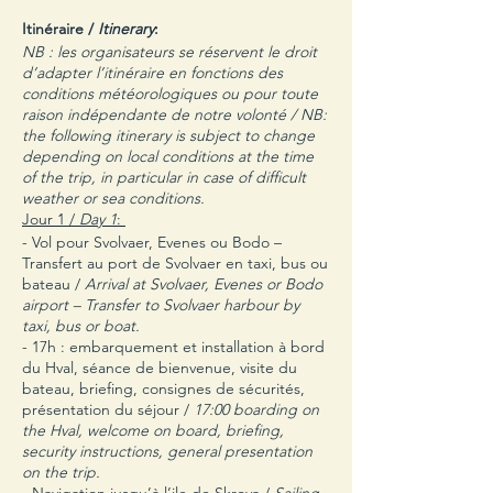
Itinéraire /
Itinerary
:
NB : les organisateurs se réservent le droit
d’adapter l’itinéraire en fonctions des
conditions météorologiques ou pour toute
raison indépendante de notre volonté / NB:
the following itinerary is subject to change
depending on local conditions at the time
of the trip, in particular in case of difficult
weather or sea conditions.
Jour 1 /
Day 1
:
- Vol pour Svolvaer, Evenes ou Bodo –
Transfert au port de Svolvaer en taxi, bus ou
bateau /
Arrival at Svolvaer, Evenes or Bodo
airport – Transfer to Svolvaer harbour by
taxi, bus or boat.
- 17h : embarquement et installation à bord
du Hval, séance de bienvenue, visite du
bateau, briefing, consignes de sécurités,
présentation du séjour /
17:00 boarding on
the Hval, welcome on board, briefing,
security instructions, general presentation
on the trip.