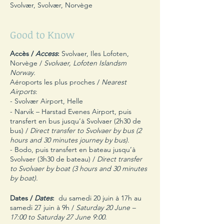
Svolvær, Svolvær, Norvège
Good to Know
Accès /
Access
:
Svolvaer, Iles Lofoten,
Norvège /
Svolvaer, Lofoten Islandsm
Norway.
Aéroports les plus proches /
Nearest
Airports
:
- Svolvær Airport, Helle
- Narvik – Harstad Evenes Airport, puis
transfert en bus jusqu’à Svolvaer (2h30 de
bus) /
Direct transfer to Svolvaer by bus (2
hours and 30 minutes journey by bus)
.
- Bodo, puis transfert en bateau jusqu’à
Svolvaer (3h30 de bateau) /
Direct transfer
to Svolvaer by boat (3 hours and 30 minutes
by boat)
.
Dates /
Dates
:
du samedi 20 juin à 17h au
samedi 27 juin à 9h /
Saturday 20 June –
17:00 to Saturday 27 June 9:00
.