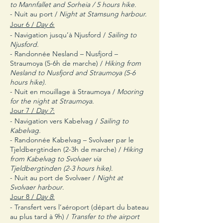
to Mannfallet and Sorheia / 5 hours hike.
- Nuit au port /
Night at Stamsung harbour.
Jour 6 /
Day 6
:
- Navigation jusqu’à Njusford /
Sailing to
Njusford.
- Randonnée Nesland – Nusfjord –
Straumoya (5-6h de marche) /
Hiking from
Nesland to Nusfjord and Straumoya (5-6
hours hike).
- Nuit en mouillage à Straumoya /
Mooring
for the night at Straumoya.
Jour 7 /
Day 7
:
- Navigation vers Kabelvag /
Sailing to
Kabelvag.
- Randonnée Kabelvag – Svolvaer par le
Tjeldbergtinden (2-3h de marche) /
Hiking
from Kabelvag to Svolvaer via
Tjeldbergtinden (2-3 hours hike)
.
- Nuit au port de Svolvaer /
Night at
Svolvaer harbour
.
Jour 8 /
Day 8
:
- Transfert vers l’aéroport (départ du bateau
au plus tard à 9h) /
Transfer to the airport