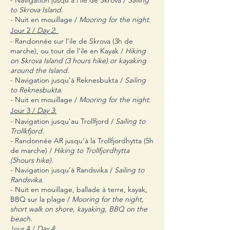
- Navigation jusqu’à l’ile de Skrova /
Sailing
to Skrova Island
.
- Nuit en mouillage /
Mooring for the night
.
Jour 2 /
Day 2
:
- Randonnée sur l’ile de Skrova (3h de
marche), ou tour de l’ile en Kayak /
Hiking
on Skrova Island (3 hours hike) or kayaking
around the Island.
- Navigation jusqu’à Reknesbukta /
Sailing
to Reknesbukta.
- Nuit en mouillage /
Mooring for the night.
Jour 3 /
Day 3
:
- Navigation jusqu’au Trollfjord /
Sailing to
Trollkfjord.
- Randonnée AR jusqu’à la Trollfjordhytta (5h
de marche) /
Hiking to Trollfjordhytta
(5hours hike).
- Navigation jusqu’à Randsvika /
Sailing to
Randsvika.
- Nuit en mouillage, ballade à terre, kayak,
BBQ sur la plage /
Mooring for the night,
short walk on shore, kayaking, BBQ on the
beach.
Jour 4 /
Day 4
: