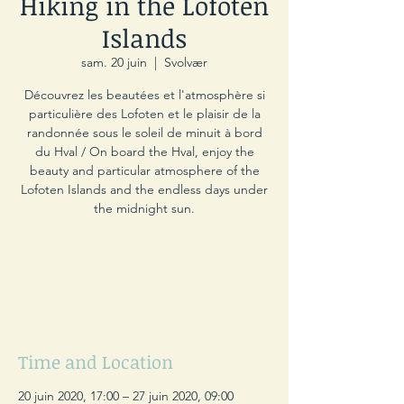
Hiking in the Lofoten
Islands
sam. 20 juin
  |  
Svolvær
Découvrez les beautées et l'atmosphère si
particulière des Lofoten et le plaisir de la
randonnée sous le soleil de minuit à bord
du Hval / On board the Hval, enjoy the
beauty and particular atmosphere of the
Lofoten Islands and the endless days under
the midnight sun.
Les inscriptions sont closes
Voir autres événements
Time and Location
20 juin 2020, 17:00 – 27 juin 2020, 09:00