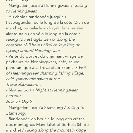
- Navigation jusqu’à Henningsvaer /
Sailing
to Henningsvaer.
- Au choix : randonnée jusqu’au
Festvagtinden ou le long de la côte (2-3h de
marche), ou balade en kayak dans les iles
alentours ou en vélo le long de la cote /
Hiking to Festvagtinden or along the
coastline (2-3 hours hike) or kayaking or
cycling around Henningsvaer.
- Visite du port et du charmant village de
pêcheurs de Henningsvaer, café, sauna
panoramique à la Trevarefabrikken… /
Visit
of Haenningsvaer charming fishing village,
café, panoramic sauna at the
Trevarefabrikken…
- Nuit au port /
Night at Henningsvaer
harbour.
Jour 5 /
Day 5:
- Navigation jusqu’à Stamsung /
Sailing to
Stamsung.
- Randonnée en boucle le long des crêtes
des montagnes Mannfallet et Sorheia (5h de
marche) /
Hiking along the mountain ridge