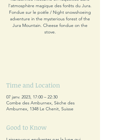
l'atmosphère magique des forêts du Jura.
Fondue sur le poële / Night snowshoeing
adventure in the mysterious forest of the
Jura Mountain. Cheese fondue on the
stove.
Les inscriptions sont closes
Voir autres événements
Time and Location
07 janv. 2023, 17:00 – 22:30
Combe des Amburnex, Sèche des
Amburnex, 1348 Le Chenit, Suisse
Good to Know
Laissez-vous enchanter par la lune qui 