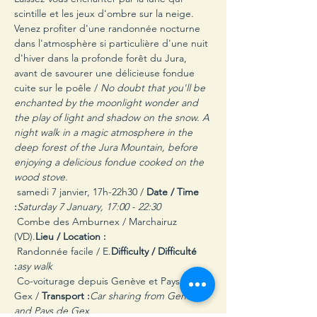
scintille et les jeux d'ombre sur la neige. 
Venez profiter d'une randonnée nocturne 
dans l'atmosphère si particulière d'une nuit 
d'hiver dans la profonde forêt du Jura, 
avant de savourer une délicieuse fondue 
cuite sur le poêle / 
No doubt that you'll be 
enchanted by the moonlight wonder and 
the play of light and shadow on the snow. A 
night walk in a magic atmosphere in the 
deep forest of the Jura Mountain, before 
enjoying a delicious fondue cooked on the 
wood stove. 
 samedi 7 janvier, 17h-22h30 / 
Date / Time 
:
Saturday 7 January, 17:00 - 22:30
 Combe des Amburnex / Marchairuz 
(VD).
Lieu / Location :
 Randonnée facile / E
.
Difficulty / Difficulté 
:
asy walk
 Co-voiturage depuis Genève et Pays de 
Gex / 
Transport :
Car sharing from Geneva 
and Pays de Gex.